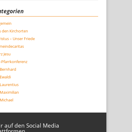
ategorien
lgemein
 den Kirchorten
istus – Unser Friede
meindecaritas
z Jesu
-Pfarrkonferenz
 Bernhard
 Ewaldi
 Laurentius
 Maximilian
 Michael
r auf den Social Media
attformen