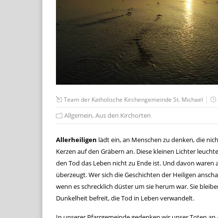
Team der Katholische Kirchengemeinde St. Michael
Allgemein
,
Aus den Kirchorten
Allerheiligen
lädt ein, an Menschen zu denken, die nic
Kerzen auf den Gräbern an. Diese kleinen Lichter leuch
den Tod das Leben nicht zu Ende ist. Und davon waren a
überzeugt. Wer sich die Geschichten der Heiligen anscha
wenn es schrecklich düster um sie herum war. Sie bleibe
Dunkelheit befreit, die Tod in Leben verwandelt.
In unserer Pfarrgemeinde gedenken wir unser Toten an