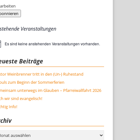
arbeiten
bonnieren
stehende Veranstaltungen
Es sind keine anstehenden Veranstaltungen vorhanden.
weis
eueste Beiträge
tor Weinbrenner tritt in den (Un-) Ruhestand
puls zum Beginn der Sommerferien
meinsam unterwegs im Glauben – Pfarreiwallfahrt 2026
h wir sind evangelisch!
htig Info!
chiv
hiv