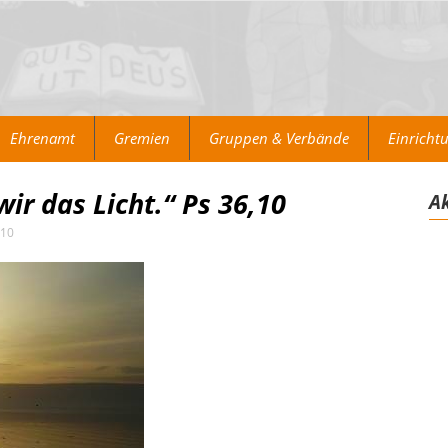
Ehrenamt
Gremien
Gruppen & Verbände
Einricht
ir das Licht.“ Ps 36,10
Ak
,10