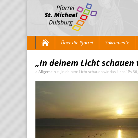
Über die Pfarrei
Sakramente
„In deinem Licht schauen w
>
Allgemein
>
„In deinem Licht schauen wir das Licht.“ Ps 36