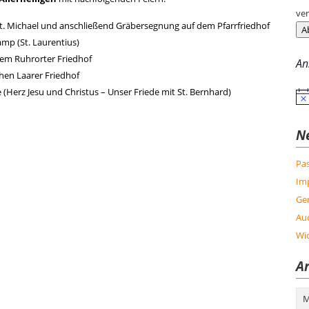
ver
t. Michael und anschließend Gräbersegnung auf dem Pfarrfriedhof
A
mp (St. Laurentius)
dem Ruhrorter Friedhof
An
hen Laarer Friedhof
(Herz Jesu und Christus – Unser Friede mit St. Bernhard)
Hin
N
Pas
Im
Ge
Auc
Wic
Ar
Arc