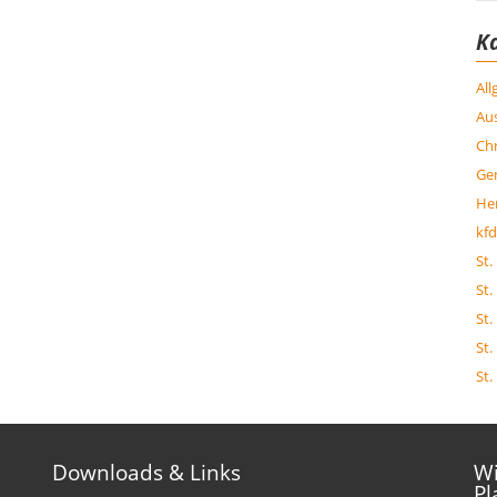
K
Al
Aus
Chr
Ge
Her
kfd
St.
St.
St.
St.
St.
Downloads & Links
Wi
Pl