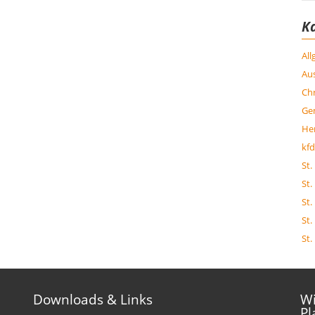
K
Al
Aus
Chr
Ge
Her
kfd
St.
St.
St.
St.
St.
Downloads & Links
Wi
Pl