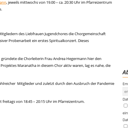
mann
, jeweils mittwochs von 19.00 – ca. 20:30 Uhr im Pfarreizentrum
e.
itgliedern des Liebfrauen Jugendchores die Chorgemeinschaft
iver Probenarbeit ein erstes Spiritualkonzert. Dieses
h gründete die Chorleiterin Frau Andrea Hegermann hier den
 Projektes Maranatha in diesem Chor aktiv waren, lag es nahe, die
Ab
hlreicher
Mitglieder und zuletzt durch den Ausbruch der Pandemie
Em
Da
t freitags von 18:45 – 20:15 Uhr im Pfarreizentrum.
ei
Da