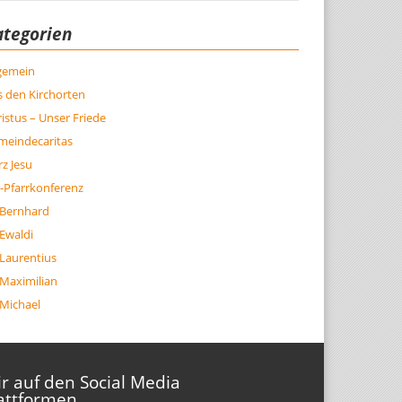
ategorien
lgemein
 den Kirchorten
istus – Unser Friede
meindecaritas
z Jesu
-Pfarrkonferenz
 Bernhard
 Ewaldi
 Laurentius
 Maximilian
 Michael
r auf den Social Media
attformen