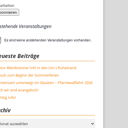
arbeiten
bonnieren
stehende Veranstaltungen
Es sind keine anstehenden Veranstaltungen vorhanden.
weis
eueste Beiträge
tor Weinbrenner tritt in den (Un-) Ruhestand
puls zum Beginn der Sommerferien
meinsam unterwegs im Glauben – Pfarreiwallfahrt 2026
h wir sind evangelisch!
htig Info!
chiv
hiv