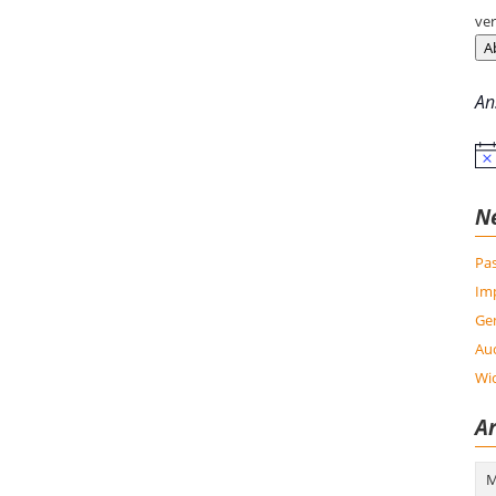
ver
A
An
Hin
N
Pas
Im
Ge
Auc
Wic
Ar
Arc