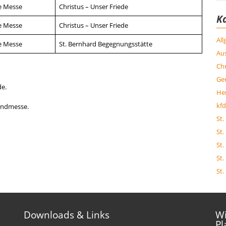
e Messe
Christus – Unser Friede
K
e Messe
Christus – Unser Friede
Al
e Messe
St. Bernhard Begegnungsstätte
Aus
Chr
Ge
de.
Her
kfd
bendmesse.
St.
St.
St.
St.
St.
Downloads & Links
Wi
Pl