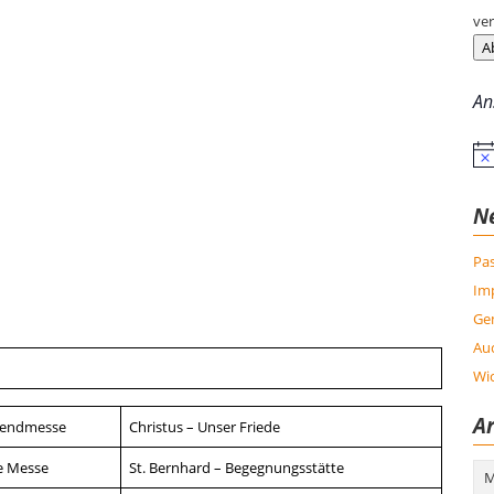
ver
A
An
Hin
N
Pas
Im
Ge
Auc
Wic
Ar
endmesse
Christus – Unser Friede
e Messe
St. Bernhard – Begegnungsstätte
Arc