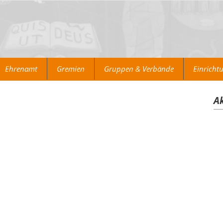
Ehrenamt
Gremien
Gruppen & Verbände
Einricht
Ak