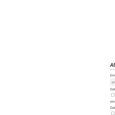
Ab
Em
Da
ei
Da