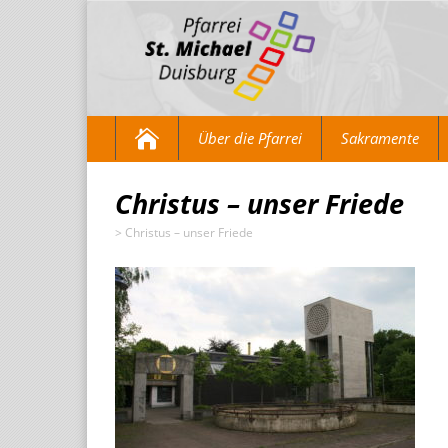
Über die Pfarrei
Sakramente
Christus – unser Friede
>
Christus – unser Friede