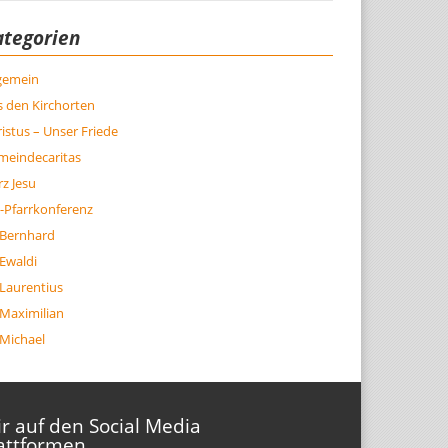
ategorien
lgemein
 den Kirchorten
istus – Unser Friede
meindecaritas
z Jesu
-Pfarrkonferenz
 Bernhard
 Ewaldi
 Laurentius
 Maximilian
 Michael
r auf den Social Media
attformen