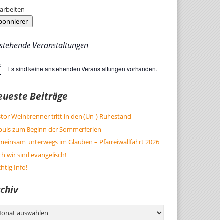
arbeiten
bonnieren
stehende Veranstaltungen
Es sind keine anstehenden Veranstaltungen vorhanden.
weis
eueste Beiträge
tor Weinbrenner tritt in den (Un-) Ruhestand
puls zum Beginn der Sommerferien
meinsam unterwegs im Glauben – Pfarreiwallfahrt 2026
h wir sind evangelisch!
htig Info!
chiv
hiv