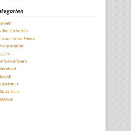
ategorien
lgemein
 den Kirchorten
istus – Unser Friede
meindecaritas
z Jesu
-Pfarrkonferenz
 Bernhard
 Ewaldi
 Laurentius
 Maximilian
 Michael