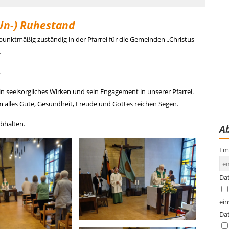
(Un-) Ruhestand
unktmäßig zuständig in der Pfarrei für die Gemeinden „Christus –
.
.
n seelsorgliches Wirken und sein Engagement in unserer Pfarrei.
lles Gute, Gesundheit, Freude und Gottes reichen Segen.
abhalten.
Ab
Em
Da
ei
Da