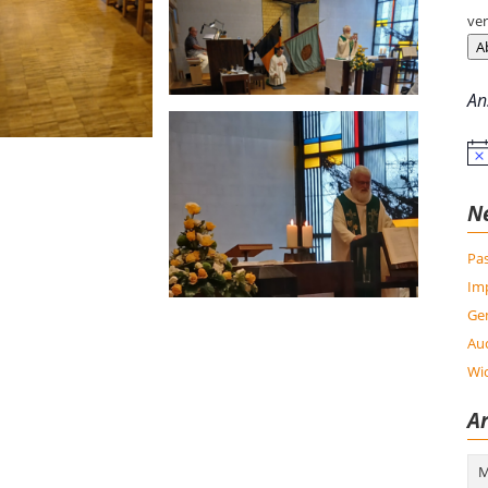
ver
A
An
Hin
N
Pas
Im
Ge
Auc
Wic
Ar
Arc