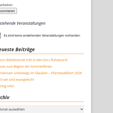
arbeiten
bonnieren
stehende Veranstaltungen
Es sind keine anstehenden Veranstaltungen vorhanden.
weis
eueste Beiträge
tor Weinbrenner tritt in den (Un-) Ruhestand
puls zum Beginn der Sommerferien
meinsam unterwegs im Glauben – Pfarreiwallfahrt 2026
h wir sind evangelisch!
htig Info!
chiv
hiv