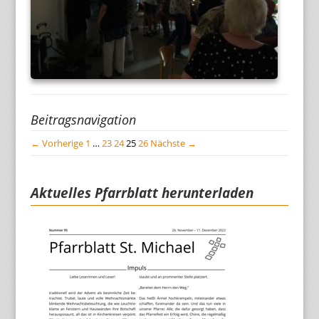
Beitragsnavigation
← Vorherige
1
…
23
24
25
26
Nächste →
Aktuelles Pfarrblatt herunterladen