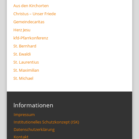
Aus den Kirchorten
Christus – Unser Friede
Gemeindecaritas
Herz Jesu
kfd-Pfarrkonferenz
St. Bernhard
St. Ewaldi
St. Laurentius
St. Maximilian
St. Michael
Informationen
Impressum
Institutionelles Schutzkonzept (ISK)
Datenschutzerklärung
Kontakt