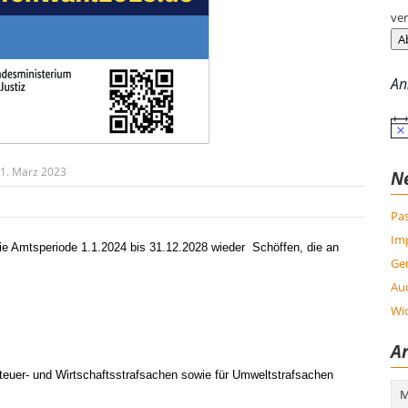
ver
A
An
Hin
1. März 2023
N
Pas
Im
die Amtsperiode 1.1.2024 bis 31.12.2028 wieder Schöffen, die an
Ge
Auc
Wic
Ar
euer- und Wirtschaftsstrafsachen sowie für Umweltstrafsachen
Arc