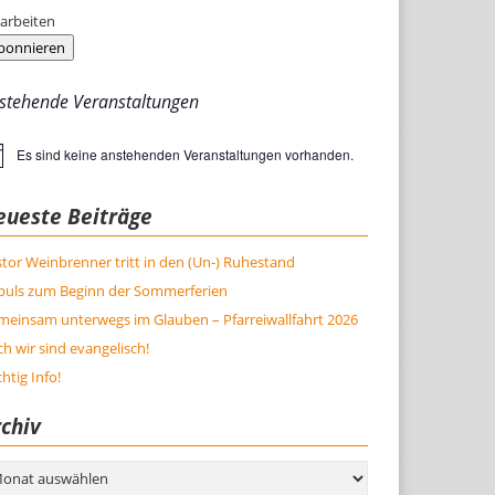
arbeiten
bonnieren
stehende Veranstaltungen
Es sind keine anstehenden Veranstaltungen vorhanden.
weis
eueste Beiträge
tor Weinbrenner tritt in den (Un-) Ruhestand
puls zum Beginn der Sommerferien
meinsam unterwegs im Glauben – Pfarreiwallfahrt 2026
h wir sind evangelisch!
htig Info!
chiv
hiv