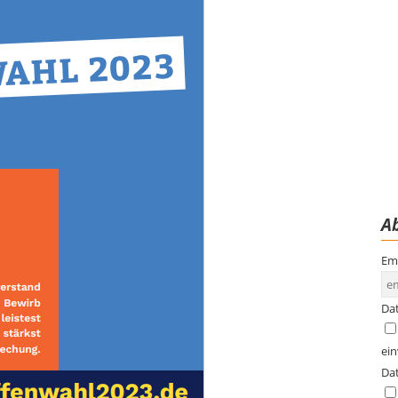
Ab
Em
Da
ei
Da