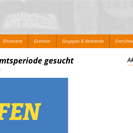
Ehrenamt
Gremien
Gruppen & Verbände
Einricht
Amtsperiode gesucht
Ak
t