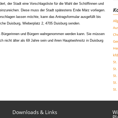
dert, der Stadt eine Vorschlagsliste für die Wahl der Schöffinnen und
K
 einzureichen. Diese muss der Stadt spätestens Ende März vorliegen.
rschlagen lassen möchte, kann das Antragsformular ausgefüllt bis
Al
rche Duisburg, Wieberplatz 2, 4705 Duisburg senden.
Aus
en Bürgerinnen und Bürgern wahrgenommen werden kann. Sie müssen
Chr
h nicht älter als 69 Jahre sein und ihren Hauptwohnsitz in Duisburg
Ge
Her
kfd
St.
St.
St.
St.
St.
Downloads & Links
Wi
Pl