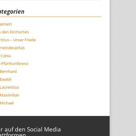
ategorien
lgemein
 den Kirchorten
istus – Unser Friede
meindecaritas
z Jesu
-Pfarrkonferenz
 Bernhard
 Ewaldi
 Laurentius
 Maximilian
 Michael
r auf den Social Media
attformen