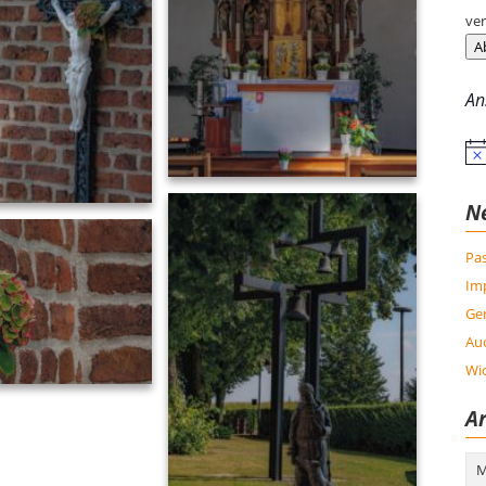
ver
A
An
Hin
N
Pas
Im
Ge
Auc
Wic
Ar
Arc