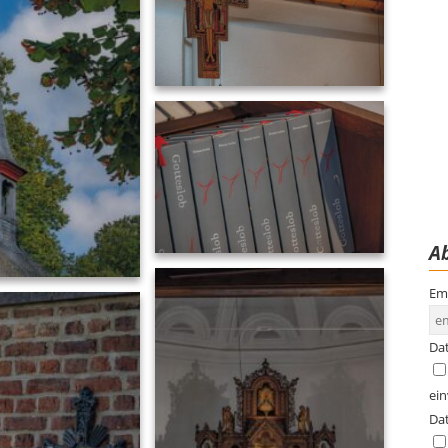
Ab
Em
Da
ei
Da