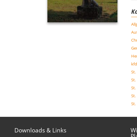
K
Al
Aus
Chr
Ge
Her
kfd
St.
St.
St.
St.
St.
Downloads & Links
Wi
Pl