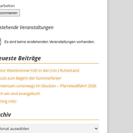
arbeiten
bonnieren
stehende Veranstaltungen
Es sind keine anstehenden Veranstaltungen vorhanden.
weis
eueste Beiträge
tor Weinbrenner tritt in den (Un-) Ruhestand
puls zum Beginn der Sommerferien
meinsam unterwegs im Glauben – Pfarreiwallfahrt 2026
h wir sind evangelisch!
htig Info!
chiv
hiv