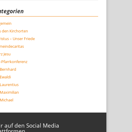
ategorien
lgemein
 den Kirchorten
istus – Unser Friede
meindecaritas
z Jesu
-Pfarrkonferenz
 Bernhard
 Ewaldi
 Laurentius
 Maximilian
 Michael
r auf den Social Media
attformen