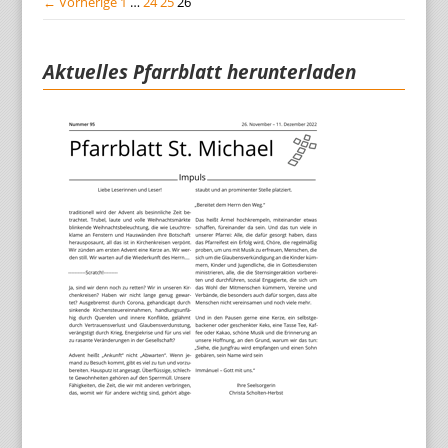
← Vorherige
1
…
24
25
26
Aktuelles Pfarrblatt herunterladen