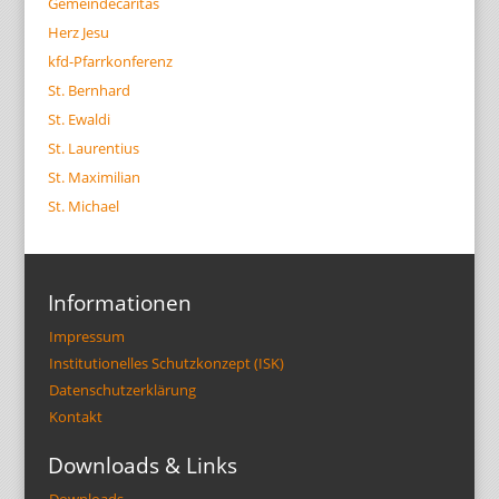
Gemeindecaritas
Herz Jesu
kfd-Pfarrkonferenz
St. Bernhard
St. Ewaldi
St. Laurentius
St. Maximilian
St. Michael
Informationen
Impressum
Institutionelles Schutzkonzept (ISK)
Datenschutzerklärung
Kontakt
Downloads & Links