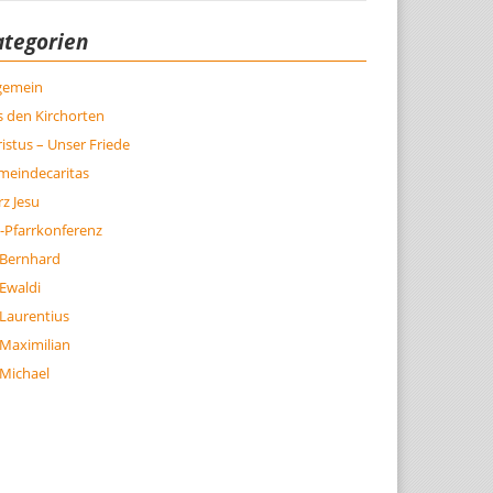
ategorien
lgemein
 den Kirchorten
istus – Unser Friede
meindecaritas
z Jesu
-Pfarrkonferenz
 Bernhard
 Ewaldi
 Laurentius
 Maximilian
 Michael