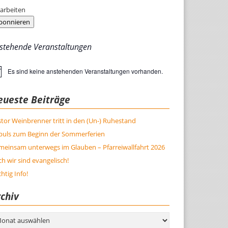
arbeiten
bonnieren
stehende Veranstaltungen
Es sind keine anstehenden Veranstaltungen vorhanden.
weis
eueste Beiträge
tor Weinbrenner tritt in den (Un-) Ruhestand
puls zum Beginn der Sommerferien
meinsam unterwegs im Glauben – Pfarreiwallfahrt 2026
h wir sind evangelisch!
htig Info!
chiv
hiv