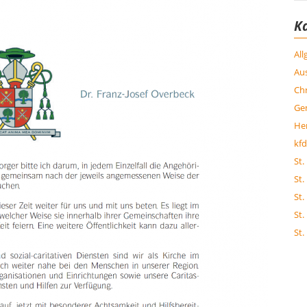
K
Al
Aus
Chr
Ge
Her
kfd
St.
St.
St.
St.
St.