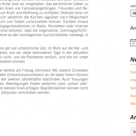
ver
A
An
Hin
N
Pas
Im
Ge
Auc
Wic
Ar
Arc