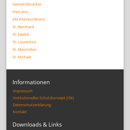
Gemeindecaritas
Herz Jesu
kfd-Pfarrkonferenz
St. Bernhard
St. Ewaldi
St. Laurentius
St. Maximilian
St. Michael
Informationen
Impressum
Institutionelles Schutzkonzept (ISK)
Datenschutzerklärung
Kontakt
Downloads & Links