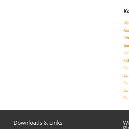
K
Al
Aus
Chr
Ge
Her
kfd
St.
St.
St.
St.
St.
Downloads & Links
Wi
Pl