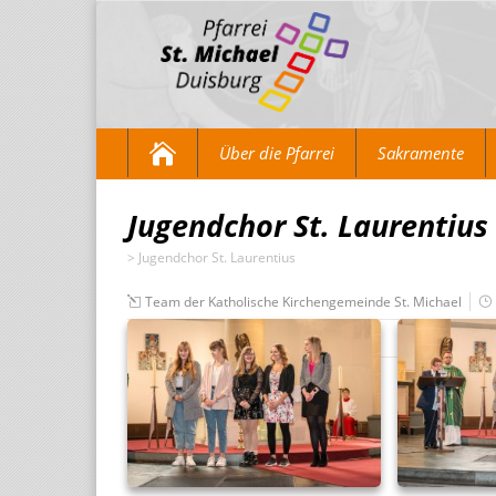
Über die Pfarrei
Sakramente
Jugendchor St. Laurentius
>
Jugendchor St. Laurentius
Team der Katholische Kirchengemeinde St. Michael