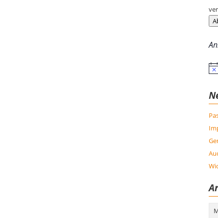
ver
A
An
Hin
N
Pas
Im
Ge
Auc
Wic
Ar
Arc