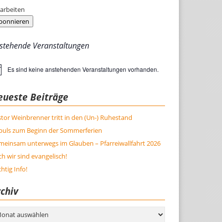
arbeiten
bonnieren
stehende Veranstaltungen
Es sind keine anstehenden Veranstaltungen vorhanden.
weis
eueste Beiträge
tor Weinbrenner tritt in den (Un-) Ruhestand
puls zum Beginn der Sommerferien
meinsam unterwegs im Glauben – Pfarreiwallfahrt 2026
h wir sind evangelisch!
htig Info!
chiv
hiv