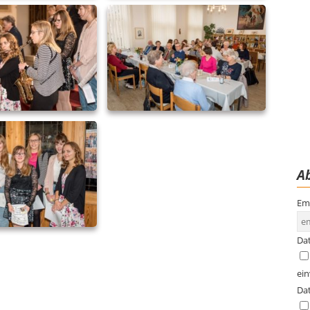
Ab
Em
Da
ei
Da