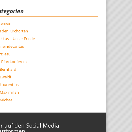
ategorien
lgemein
 den Kirchorten
istus – Unser Friede
meindecaritas
z Jesu
-Pfarrkonferenz
 Bernhard
 Ewaldi
 Laurentius
 Maximilian
 Michael
r auf den Social Media
attformen