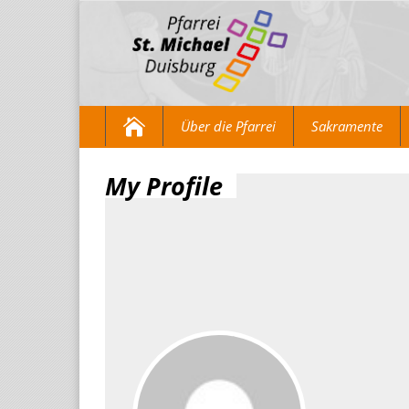
Über die Pfarrei
Sakramente
My Profile
>
My Profile