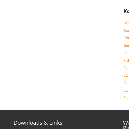
K
Al
Aus
Chr
Ge
Her
kfd
St.
St.
St.
St.
St.
Downloads & Links
Wi
Pl