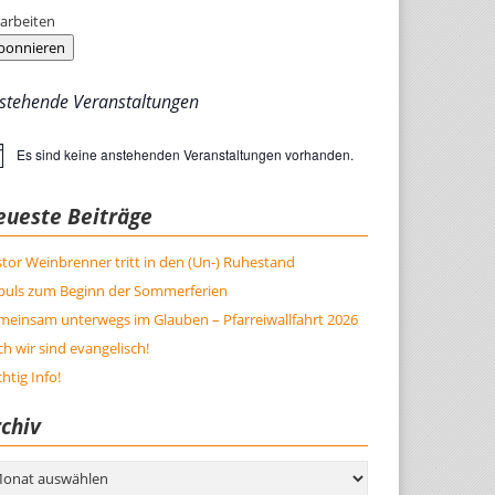
arbeiten
bonnieren
stehende Veranstaltungen
Es sind keine anstehenden Veranstaltungen vorhanden.
weis
eueste Beiträge
tor Weinbrenner tritt in den (Un-) Ruhestand
puls zum Beginn der Sommerferien
meinsam unterwegs im Glauben – Pfarreiwallfahrt 2026
h wir sind evangelisch!
htig Info!
chiv
hiv