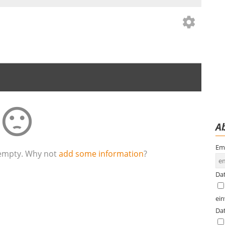
settings
sentiment_dissatisfied
Ab
Em
le empty. Why not
add some information
?
Da
ei
Da