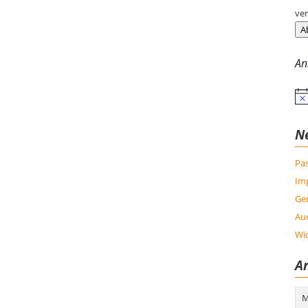
ver
A
An
Hin
N
Pas
Im
Ge
Auc
Wic
Ar
Arc