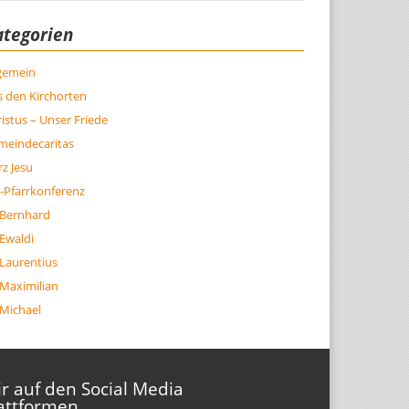
ategorien
lgemein
 den Kirchorten
istus – Unser Friede
meindecaritas
z Jesu
-Pfarrkonferenz
 Bernhard
 Ewaldi
 Laurentius
 Maximilian
 Michael
r auf den Social Media
attformen