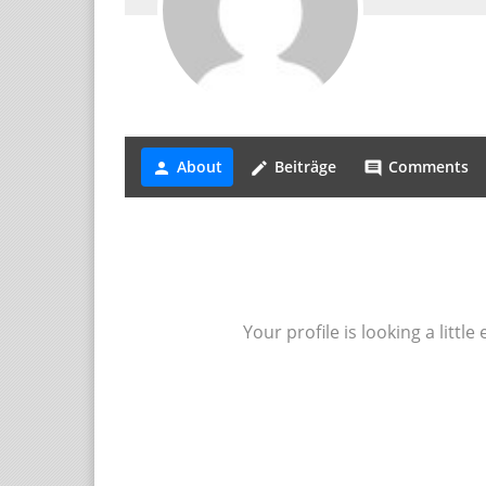
About
Beiträge
Comments
person
create
comment
Your profile is looking a litt